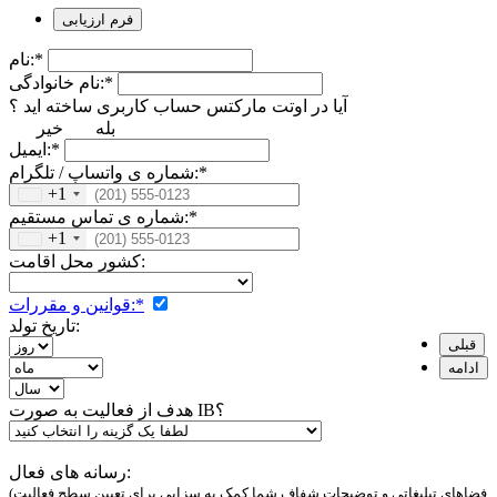
فرم ارزیابی
نام:*
نام خانوادگی:*
آیا در اوتت مارکتس حساب کاربری ساخته اید ؟
بله
خیر
ایمیل:*
شماره ی واتساپ / تلگرام:*
+1
شماره ی تماس مستقیم:*
+1
کشور محل اقامت:
قوانین و مقررات:*
تاریخ تولد:
قبلی
ادامه
هدف از فعالیت به صورت IB؟
رسانه های فعال:
(فضاهای تبلیغاتی و توضیحات شفاف شما کمک به سزایی برای تعیین سطح فعالیت